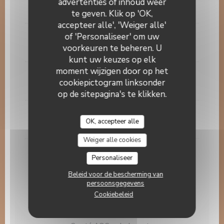
advertenties of inhoud weer
19,00 EUR
te geven. Klik op 'OK,
accepteer alle', 'Weiger alle'
Foie de veau, sauce balsamique, purée maison
of 'Personaliseer' om uw
voorkeuren te beheren. U
18,00 EUR
kunt uw keuzes op elk
moment wijzigen door op het
Supions poêlés, pommes grenaille
cookiepictogram linksonder
19,00 EUR
op de sitepagina's te klikken.
Curry d'agneau, gingembre, riz basmati
OK, accepteer alle
17,00 EUR
Weiger alle cookies
salade césar
Personaliseer
salade poulet, tomate , parmesan
Beleid voor de bescherming van
16,00 EUR
persoonsgegevens
Cookiebeleid
Les fromages