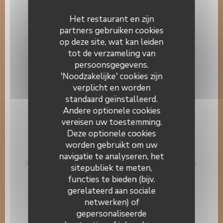
Salade avocat crevette et pamplemousse
Het restaurant en zijn
14,00 EUR
partners gebruiken cookies
op deze site, wat kan leiden
Entrecôte poêlée 800gr, frites maison et salade
tot de verzameling van
verte. Sauce Saint Marcellin et sauce au poivre.
persoonsgegevens.
58,00 EUR
'Noodzakelijke' cookies zijn
verplicht en worden
escalope de veau
standaard geïnstalleerd.
Andere optionele cookies
escalope de veau sauce normande frite maison
vereisen uw toestemming.
19,00 EUR
Deze optionele cookies
worden gebruikt om uw
Salade gourmande
navigatie te analyseren, het
Melon, jambon cru, olives noires, comté, tomate, oeufs
sitepubliek te meten,
durs,
functies te bieden (bijv.
18,00 EUR
gerelateerd aan sociale
netwerken) of
Filets de daurade rôtis au beurre blanc, petits
gepersonaliseerde
Le 14 Juillet
légumes