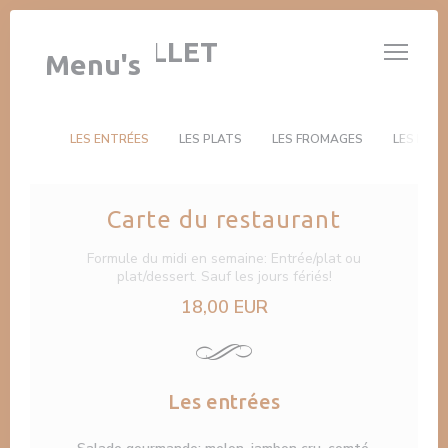
Cookies beheer paneel
LE 14 JUILLET
Menu's
LES ENTRÉES
LES PLATS
LES FROMAGES
LES DES
Carte du restaurant
Formule du midi en semaine: Entrée/plat ou
plat/dessert. Sauf les jours fériés!
18,00 EUR
Les entrées