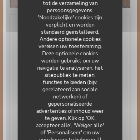
tot de verzameling van
persoonsgegevens.
'Noodzakelijke' cookies zijn
verplicht en worden
Algemene informatie
standaard geïnstalleerd.
Andere optionele cookies
Keuken
vereisen uw toestemming.
rooster, Vis, Traditioneel Frans, Traditionele
Deze optionele cookies
keuken, Plaat van charcuterie
worden gebruikt om uw
Soort bedrijf
navigatie te analyseren, het
Traditioneel restaurant, kroeg, Restaurant
sitepubliek te meten,
functies te bieden (bijv.
Diensten
gerelateerd aan sociale
privatisering van het restaurant, Open 7/7, Buffet,
netwerken) of
Gebeurtenissen verjaardag, Diervriendelijk,
gepersonaliseerde
Airconditioning, Gratis wifi, Geblokkeerde toegang,
Le 14 Juillet
Wij accepteren boekingen
advertenties of inhoud weer
te geven. Klik op 'OK,
Betaalmethoden
accepteer alle', 'Weiger alle'
Visa, restaurant van Titres, Paiement Sans
of 'Personaliseer' om uw
ContactPaiement Sans Contact, meester, Contant
voorkeuren te beheren. U
geld, controles, Debetkaart