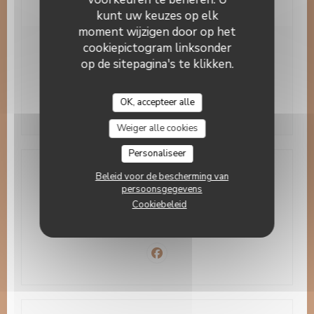
kunt uw keuzes op elk
moment wijzigen door op het
cookiepictogram linksonder
Openingstijden
op de sitepagina's te klikken.
Maa
-
Zon
12:00 - 14:30
19:30 - 22:30
•
OK, accepteer alle
Weiger alle cookies
Personaliseer
Beleid voor de bescherming van
Locatie
persoonsgegevens
Cookiebeleid
((opent in ee
99, rue Didot - 01 40 44 91 19 75014 PARIS
01 40 44 91 19
Facebook ((opent in een nieuw v