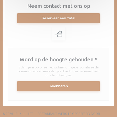
Neem contact met ons op
Reserveer een tafel
Word op de hoogte gehouden
*
Schrijf je in op onze nieuwsbrief om gepersonaliseerde
communicatie en marketingaanbiedingen per e-mail van
ons te ontvangen.
Abonneren
(
© 2026 LE 14 JUILLET — RESTAURANT WEBSITE GECREËERD DOOR
ZENCHEF