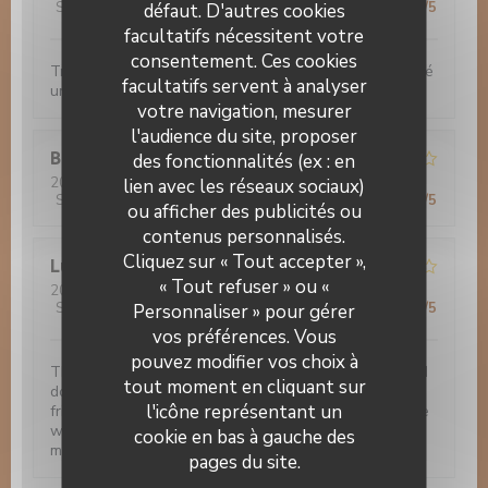
Service
:
4
/5
Ambiance
:
4
/5
Cuisine
:
4
/5
Qualité / Prix
:
4
/5
défaut. D'autres cookies
facultatifs nécessitent votre
consentement. Ces cookies
Très bon accueil. Bonnes nourriture. Nous avons passé
facultatifs servent à analyser
un bon moment
votre navigation, mesurer
l'audience du site, proposer
Bruno
G
des fonctionnalités (ex : en
2022-11-29
- 20:00 - Couverts 3
lien avec les réseaux sociaux)
Service
:
4
/5
Ambiance
:
3
/5
Cuisine
:
5
/5
Qualité / Prix
:
5
/5
ou afficher des publicités ou
contenus personnalisés.
Le 14 Juillet
Cliquez sur « Tout accepter »,
Luis
R
« Tout refuser » ou «
2022-11-28
- 21:45 - Couverts 1
Service
:
2
/5
Ambiance
:
1
/5
Cuisine
:
1
/5
Qualité / Prix
:
2
/5
Personnaliser » pour gérer
vos préférences. Vous
pouvez modifier vos choix à
The photos are misleading. The food is very basic and
tout moment en cliquant sur
does not worth the visit. Although the staff is very
l'icône représentant un
friendly, I've asked half a bottle and I'm pretty sure the
wine was not what I've asked but could not expect
cookie en bas à gauche des
much from this place.
pages du site.