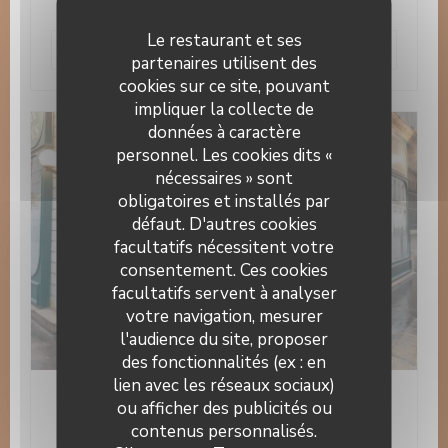
Le restaurant et ses
((ouvre une nouvelle fenêtre
Lire l'article
partenaires utilisent des
cookies sur ce site, pouvant
impliquer la collecte de
données à caractère
personnel. Les cookies dits «
nécessaires » sont
obligatoires et installés par
défaut. D'autres cookies
facultatifs nécessitent votre
consentement. Ces cookies
facultatifs servent à analyser
votre navigation, mesurer
l'audience du site, proposer
des fonctionnalités (ex : en
lien avec les réseaux sociaux)
22/01/2015
ou afficher des publicités ou
Le 14 juillet dans "Paris Match"!
contenus personnalisés.
Le 14 Juillet