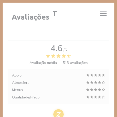
Painel de Gerenciamento de Cookies
LE 14 JUILLET
Avaliações
4.6
/5
Avaliação média —
513 avaliações
Apoio
Atmosfera
Menus
Qualidade/Preço