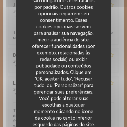
são obrigatórios e instalados
Jocelyne
F
por padrão. Outros cookies
2022-11-30
- 20:00 - guests 3
opcionais requerem seu
service
:
4
/5
ambience
:
4
/5
menu
:
4
/5
quality_price
:
4
/5
consentimento. Esses
cookies opcionais servem
Très bon accueil. Bonnes nourriture. Nous avons passé
para analisar sua navegação,
un bon moment
medir a audiência do site,
oferecer funcionalidades (por
exemplo, relacionadas às
Bruno
G
redes sociais) ou exibir
2022-11-29
- 20:00 - guests 3
publicidade ou conteúdos
service
:
4
/5
ambience
:
3
/5
menu
:
5
/5
quality_price
:
5
/5
Le 14 Juillet
personalizados. Clique em
'OK, aceitar tudo', 'Recusar
Luis
R
tudo' ou 'Personalizar' para
2022-11-28
- 21:45 - guests 1
gerenciar suas preferências.
service
:
2
/5
ambience
:
1
/5
menu
:
1
/5
quality_price
:
2
/5
Você pode alterar suas
escolhas a qualquer
The photos are misleading. The food is very basic and
momento clicando no ícone
does not worth the visit. Although the staff is very
de cookie no canto inferior
friendly, I've asked half a bottle and I'm pretty sure the
esquerdo das páginas do site.
wine was not what I've asked but could not expect