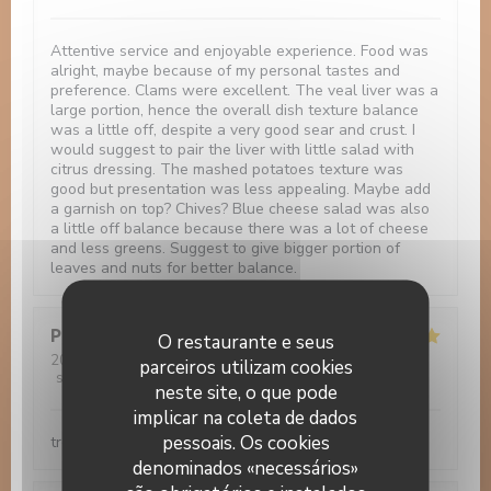
Attentive service and enjoyable experience. Food was
alright, maybe because of my personal tastes and
preference. Clams were excellent. The veal liver was a
large portion, hence the overall dish texture balance
was a little off, despite a very good sear and crust. I
would suggest to pair the liver with little salad with
citrus dressing. The mashed potatoes texture was
good but presentation was less appealing. Maybe add
a garnish on top? Chives? Blue cheese salad was also
a little off balance because there was a lot of cheese
and less greens. Suggest to give bigger portion of
leaves and nuts for better balance.
Patrice
T
O restaurante e seus
2022-12-06
- 20:00 - guests 2
parceiros utilizam cookies
service
:
4
/5
ambience
:
5
/5
menu
:
5
/5
quality_price
:
4
/5
neste site, o que pode
implicar na coleta de dados
pessoais. Os cookies
très bien 0 default
denominados «necessários»