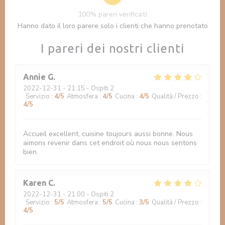
100% pareri verificati
Hanno dato il loro parere solo i clienti che hanno prenotato
I pareri dei nostri clienti
Annie
G
2022-12-31
- 21:15 - Ospiti 2
Servizio
:
4
/5
Atmosfera
:
4
/5
Cucina
:
4
/5
Qualità / Prezzo
:
4
/5
Accueil excellent, cuisine toujours aussi bonne. Nous
aimons revenir dans cet endroit où nous nous sentons
bien.
Karen
C
2022-12-31
- 21:00 - Ospiti 2
Servizio
:
5
/5
Atmosfera
:
5
/5
Cucina
:
3
/5
Qualità / Prezzo
:
4
/5