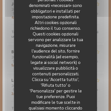
Jocelyne
F
denominati «necessari» sono
2022-11-30
- 20:00 - Ospiti 3
obbligatori e installati per
Servizio
:
4
/5
Atmosfera
:
4
/5
Cucina
:
4
/5
Qualità / Prezzo
:
impostazione predefinita.
4
/5
Altri cookies opzionali
richiedono il tuo consenso.
Très bon accueil. Bonnes nourriture. Nous avons passé
Questi cookies opzionali
un bon moment
servono per analizzare la tua
navigazione, misurare
l'audience del sito, fornire
Bruno
G
funzionalità (ad esempio,
2022-11-29
- 20:00 - Ospiti 3
Servizio
:
4
/5
Atmosfera
:
3
/5
Cucina
:
5
/5
Qualità / Prezzo
:
legate ai social network) o
5
/5
visualizzare pubblicità o
Le 14 Juillet
contenuti personalizzati.
Clicca su 'Accetta tutto',
Luis
R
'Rifiuta tutto' o
2022-11-28
- 21:45 - Ospiti 1
Servizio
:
2
/5
Atmosfera
:
1
/5
Cucina
:
1
/5
Qualità / Prezzo
:
'Personalizza' per gestire le
2
/5
tue preferenze. Puoi
modificare le tue scelte in
qualsiasi momento cliccando
The photos are misleading. The food is very basic and