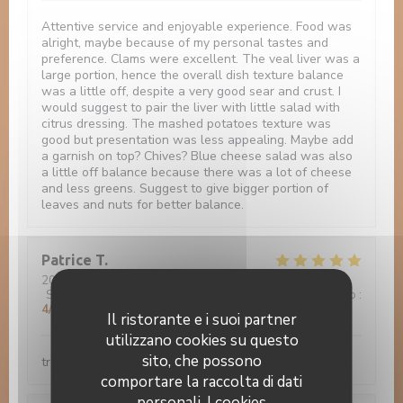
Attentive service and enjoyable experience. Food was
alright, maybe because of my personal tastes and
preference. Clams were excellent. The veal liver was a
large portion, hence the overall dish texture balance
was a little off, despite a very good sear and crust. I
would suggest to pair the liver with little salad with
citrus dressing. The mashed potatoes texture was
good but presentation was less appealing. Maybe add
a garnish on top? Chives? Blue cheese salad was also
a little off balance because there was a lot of cheese
and less greens. Suggest to give bigger portion of
leaves and nuts for better balance.
Patrice
T
2022-12-06
- 20:00 - Ospiti 2
Servizio
:
4
/5
Atmosfera
:
5
/5
Cucina
:
5
/5
Qualità / Prezzo
:
4
/5
Il ristorante e i suoi partner
utilizzano cookies su questo
sito, che possono
très bien 0 default
comportare la raccolta di dati
personali. I cookies