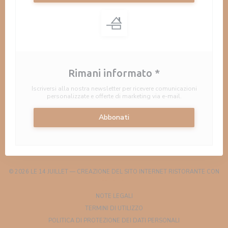
Rimani informato
*
Iscriversi alla nostra newsletter per ricevere comunicazioni
personalizzate e offerte di marketing via e-mail.
Abbonati
© 2026 LE 14 JUILLET — CREAZIONE DEL SITO INTERNET RISTORANTE CON
((APRE UNA NUOVA FINESTRA))
ZENCHEF
((APRE UNA NUOVA FINESTRA))
NOTE LEGALI
((APRE UNA NUOVA FINESTRA)
TERMINI DI UTILIZZO
((APRE UNA NUOV
POLITICA DI PROTEZIONE DEI DATI PERSONALI