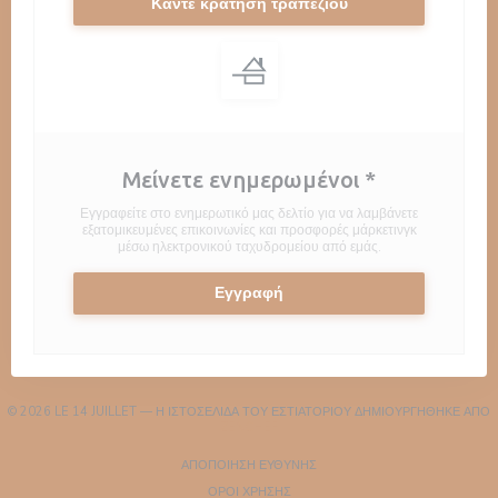
Κάντε κράτηση τραπεζιού
Μείνετε ενημερωμένοι
*
Εγγραφείτε στο ενημερωτικό μας δελτίο για να λαμβάνετε
εξατομικευμένες επικοινωνίες και προσφορές μάρκετινγκ
μέσω ηλεκτρονικού ταχυδρομείου από εμάς.
Εγγραφή
© 2026 LE 14 JUILLET — Η ΙΣΤΟΣΕΛΊΔΑ ΤΟΥ ΕΣΤΙΑΤΟΡΊΟΥ ΔΗΜΙΟΥΡΓΉΘΗΚΕ ΑΠΌ
((ΑΝΟΊΓΕΙ ΣΕ ΝΈΟ ΠΑΡΆΘΥΡΟ))
ZENCHEF
((ΑΝΟΊΓΕΙ ΣΕ ΝΈΟ ΠΑΡΆΘΥΡΟ))
ΑΠΟΠΟΊΗΣΗ ΕΥΘΎΝΗΣ
((ΑΝΟΊΓΕΙ ΣΕ ΝΈΟ ΠΑΡΆΘΥΡΟ))
ΌΡΟΙ ΧΡΉΣΗΣ