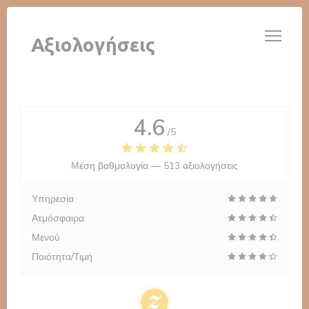
Πίνακας διαχείρισης "Μπισκότων" (Cookies)
LE 14 JUILLET
Αξιολογήσεις
4.6
/5
Μέση βαθμολογία —
513 αξιολογήσεις
Υπηρεσία
Ατμόσφαιρα
Μενού
Ποιότητα/Τιμή