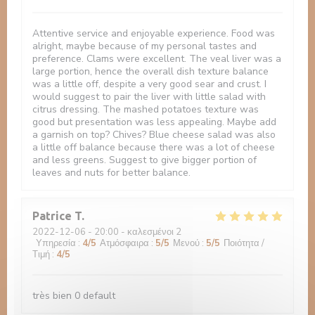
Attentive service and enjoyable experience. Food was
alright, maybe because of my personal tastes and
preference. Clams were excellent. The veal liver was a
large portion, hence the overall dish texture balance
was a little off, despite a very good sear and crust. I
would suggest to pair the liver with little salad with
citrus dressing. The mashed potatoes texture was
good but presentation was less appealing. Maybe add
a garnish on top? Chives? Blue cheese salad was also
a little off balance because there was a lot of cheese
and less greens. Suggest to give bigger portion of
leaves and nuts for better balance.
Patrice
T
2022-12-06
- 20:00 - καλεσμένοι 2
Υπηρεσία
:
4
/5
Ατμόσφαιρα
:
5
/5
Μενού
:
5
/5
Ποιότητα /
Τιμή
:
4
/5
très bien 0 default