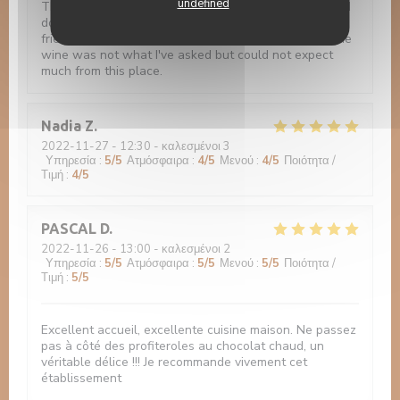
undefined
The photos are misleading. The food is very basic and
does not worth the visit. Although the staff is very
friendly, I've asked half a bottle and I'm pretty sure the
wine was not what I've asked but could not expect
much from this place.
Nadia
Z
2022-11-27
- 12:30 - καλεσμένοι 3
Υπηρεσία
:
5
/5
Ατμόσφαιρα
:
4
/5
Μενού
:
4
/5
Ποιότητα /
Τιμή
:
4
/5
PASCAL
D
2022-11-26
- 13:00 - καλεσμένοι 2
Υπηρεσία
:
5
/5
Ατμόσφαιρα
:
5
/5
Μενού
:
5
/5
Ποιότητα /
Τιμή
:
5
/5
Excellent accueil, excellente cuisine maison. Ne passez
pas à côté des profiteroles au chocolat chaud, un
véritable délice !!! Je recommande vivement cet
établissement