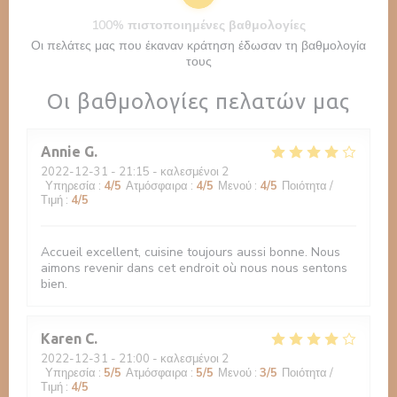
100% πιστοποιημένες βαθμολογίες
Οι πελάτες μας που έκαναν κράτηση έδωσαν τη βαθμολογία
τους
Οι βαθμολογίες πελατών μας
Annie
G
2022-12-31
- 21:15 - καλεσμένοι 2
Υπηρεσία
:
4
/5
Ατμόσφαιρα
:
4
/5
Μενού
:
4
/5
Ποιότητα /
Τιμή
:
4
/5
Accueil excellent, cuisine toujours aussi bonne. Nous
aimons revenir dans cet endroit où nous nous sentons
bien.
Karen
C
2022-12-31
- 21:00 - καλεσμένοι 2
Υπηρεσία
:
5
/5
Ατμόσφαιρα
:
5
/5
Μενού
:
3
/5
Ποιότητα /
Τιμή
:
4
/5