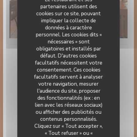
partenaires utilisent des
cookies sur ce site, pouvant
impliquer la collecte de
données à caractère
personnel. Les cookies dits «
nécessaires » sont
obligatoires et installés par
défaut. D'autres cookies
Infos pratiques
facultatifs nécessitent votre
consentement. Ces cookies
Cuisine
facultatifs servent à analyser
Viandes et grillades, Poissons, Française
votre navigation, mesurer
Traditionnelle, Cuisine Traditionnelle, Assiette de
Charcuteries
l'audience du site, proposer
des fonctionnalités (ex : en
Type de restaurant
lien avec les réseaux sociaux)
Restaurant Traditionnel, Bistrot, Restaurant
ou afficher des publicités ou
contenus personnalisés.
Services
Le 14 Juillet
Cliquez sur « Tout accepter »,
privatisation du restaurant, Ouvert 7/7, Buffet,
Anniversaires, Animaux acceptés, Air conditionné,
« Tout refuser » ou «