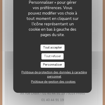
Accès wifi gratuit, Accès aux personnes à mobilité
Personnaliser » pour gérer
réduite, Accepte les réservations
vos préférences. Vous
pouvez modifier vos choix à
Moyens de paiement
tout moment en cliquant sur
Visa, Titres restaurant, Paiement Sans Contact,
Maestro, Espèces, Chèques, Carte Bleue
l'icône représentant un
cookie en bas à gauche des
pages du site.
Horaires
Tout accepter
Lun
-
Dim
12h00 - 14h30
19h30 - 22h30
•
Tout refuser
Personnaliser
Politique de protection des données à caractère
personnel
Politique de gestion des cookies
Adresse
((ouvre une n
99, rue Didot - 01 40 44 91 19 75014 PARIS
01 40 44 91 19