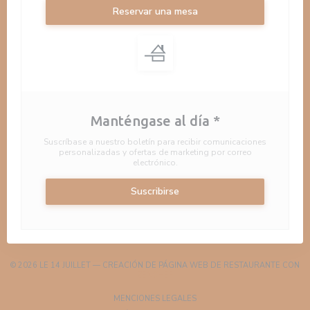
Reservar una mesa
Manténgase al día
*
Suscríbase a nuestro boletín para recibir comunicaciones
personalizadas y ofertas de marketing por correo
electrónico.
Suscribirse
© 2026 LE 14 JUILLET — CREACIÓN DE PÁGINA WEB DE RESTAURANTE CON
((ABRE EN UNA NUEVA VENTANA))
ZENCHEF
((ABRE EN UNA NUEVA VENTA
MENCIONES LEGALES