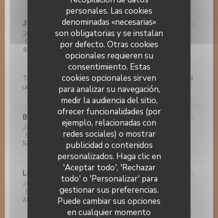
personales. Las cookies
denominadas «necesarias»
Jocelyne
F
son obligatorias y se instalan
2022-11-30
- 20:00 - Invitados 3
Servicio
:
4
/5
Ambiente
:
4
/5
Menú
:
4
/5
Calidad / Precio
:
por defecto. Otras cookies
4
/5
opcionales requieren su
consentimiento. Estas
cookies opcionales sirven
Très bon accueil. Bonnes nourriture. Nous avons passé
un bon moment
para analizar su navegación,
medir la audiencia del sitio,
ofrecer funcionalidades (por
Bruno
G
ejemplo, relacionadas con
2022-11-29
- 20:00 - Invitados 3
redes sociales) o mostrar
Servicio
:
4
/5
Ambiente
:
3
/5
Menú
:
5
/5
Calidad / Precio
:
5
/5
publicidad o contenidos
Le 14 Juillet
personalizados. Haga clic en
'Aceptar todo', 'Rechazar
Luis
R
todo' o 'Personalizar' para
2022-11-28
- 21:45 - Invitados 1
gestionar sus preferencias.
Servicio
:
2
/5
Ambiente
:
1
/5
Menú
:
1
/5
Calidad / Precio
:
2
/5
Puede cambiar sus opciones
en cualquier momento