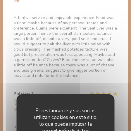
4
/5
Attentive service and enjoyable experience. Food was
alright, maybe because of my personal tastes and
preference. Clams were excellent. The veal liver was a
large portion, hence the overall dish texture balance
was a little off, despite a very good sear and crust. I
would suggest to pair the liver with little salad with
citrus dressing. The mashed potatoes texture was
good but presentation was less appealing. Maybe add
a garnish on top? Chives? Blue cheese salad was also
a little off balance because there was a lot of cheese
and less greens. Suggest to give bigger portion of
leaves and nuts for better balance.
Patrice
T
2022-12-06
- 20:00 - Invitados 2
Servicio
:
4
/5
Ambiente
:
5
/5
Menú
:
5
/5
Calidad / Precio
:
4
/5
El restaurante y sus socios
utilizan cookies en este sitio,
lo que puede implicar la
très bien 0 default
recopilación de datos