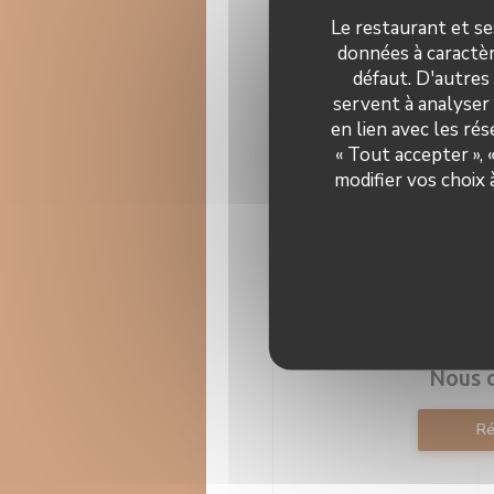
Le restaurant et se
02/02/2017
données à caractèr
Assiettes et
défaut. D'autres
découvertes
servent à analyser 
en lien avec les ré
« Tout accepter »,
((ou
Lire l'article
modifier vos choix
Nous 
Ré