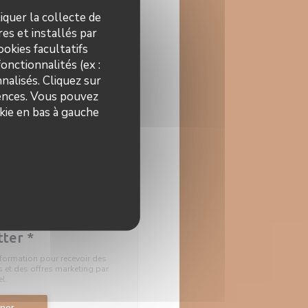
iquer la collecte de
es et installés par
okies facultatifs
onctionnalités (ex :
nalisés. Cliquez sur
rences. Vous pouvez
kie en bas à gauche
))
tter
*
information pour recevoir des
et des offres marketing par
el.
ner