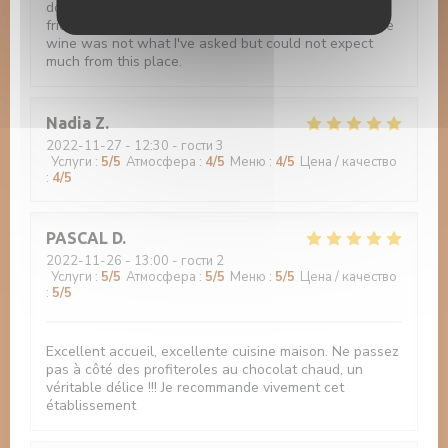
does not worth the visit. Although the staff is very
friendly, I've asked half a bottle and I'm pretty sure the
wine was not what I've asked but could not expect
much from this place.
Nadia
Z
2022-11-27
- 12:30 - гости 3
Услуги
:
5
/5
Атмосфера
:
4
/5
Меню
:
4
/5
Цена / качество
:
4
/5
PASCAL
D
2022-11-26
- 13:00 - гости 2
Услуги
:
5
/5
Атмосфера
:
5
/5
Меню
:
5
/5
Цена / качество
:
5
/5
Excellent accueil, excellente cuisine maison. Ne passez
pas à côté des profiteroles au chocolat chaud, un
véritable délice !!! Je recommande vivement cet
établissement