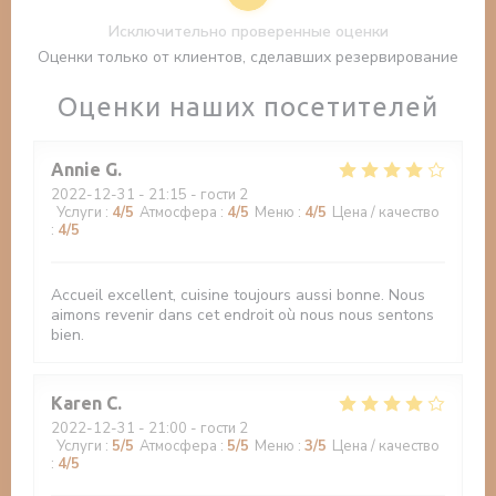
Исключительно проверенные оценки
Оценки только от клиентов, сделавших резервирование
Оценки наших посетителей
Annie
G
2022-12-31
- 21:15 - гости 2
Услуги
:
4
/5
Атмосфера
:
4
/5
Меню
:
4
/5
Цена / качество
:
4
/5
Accueil excellent, cuisine toujours aussi bonne. Nous
aimons revenir dans cet endroit où nous nous sentons
bien.
Karen
C
2022-12-31
- 21:00 - гости 2
Услуги
:
5
/5
Атмосфера
:
5
/5
Меню
:
3
/5
Цена / качество
:
4
/5