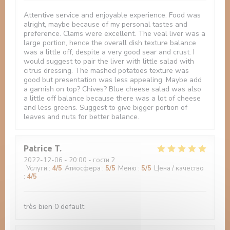
Attentive service and enjoyable experience. Food was
alright, maybe because of my personal tastes and
preference. Clams were excellent. The veal liver was a
large portion, hence the overall dish texture balance
was a little off, despite a very good sear and crust. I
would suggest to pair the liver with little salad with
citrus dressing. The mashed potatoes texture was
good but presentation was less appealing. Maybe add
a garnish on top? Chives? Blue cheese salad was also
a little off balance because there was a lot of cheese
and less greens. Suggest to give bigger portion of
leaves and nuts for better balance.
Patrice
T
2022-12-06
- 20:00 - гости 2
Услуги
:
4
/5
Атмосфера
:
5
/5
Меню
:
5
/5
Цена / качество
:
4
/5
très bien 0 default