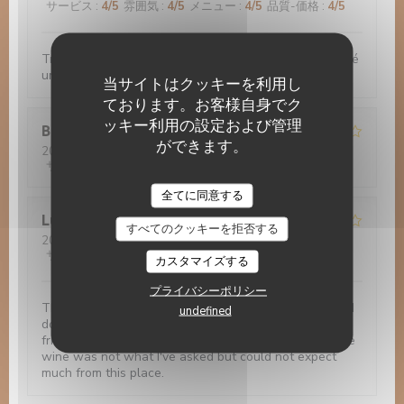
サービス
:
4
/5
雰囲気
:
4
/5
メニュー
:
4
/5
品質-価格
:
4
/5
Très bon accueil. Bonnes nourriture. Nous avons passé
un bon moment
当サイトはクッキーを利用し
ております。お客様自身でク
ッキー利用の設定および管理
Bruno
G
ができます。
2022-11-29
- 20:00 - ゲスト 3
サービス
:
4
/5
雰囲気
:
3
/5
メニュー
:
5
/5
品質-価格
:
5
/5
Le 14 Juillet
全てに同意する
Luis
R
すべてのクッキーを拒否する
2022-11-28
- 21:45 - ゲスト 1
サービス
:
2
/5
雰囲気
:
1
/5
メニュー
:
1
/5
品質-価格
:
2
/5
カスタマイズする
プライバシーポリシー
The photos are misleading. The food is very basic and
undefined
does not worth the visit. Although the staff is very
friendly, I've asked half a bottle and I'm pretty sure the
wine was not what I've asked but could not expect
much from this place.