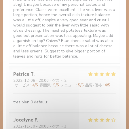
alright, maybe because of my personal tastes and
preference. Clams were excellent. The veal liver was a
large portion, hence the overall dish texture balance
was a little off, despite a very good sear and crust. I
would suggest to pair the liver with little salad with
citrus dressing. The mashed potatoes texture was
good but presentation was less appealing. Maybe add
a garnish on top? Chives? Blue cheese salad was also
a little off balance because there was a lot of cheese
and less greens. Suggest to give bigger portion of
leaves and nuts for better balance.
Patrice
T
2022-12-06
- 20:00 - ゲスト 2
サービス
:
4
/5
雰囲気
:
5
/5
メニュー
:
5
/5
品質-価格
:
4
/5
très bien 0 default
Jocelyne
F
2022-11-30
- 20:00 - ゲスト 3