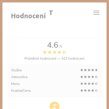
Panel pro správu cookies
LE 14 JUILLET
Hodnocení
4.6
/5
Průměrné hodnocení —
513 hodnoceni
Služba
Atmosféra
Menu
Kvalita/Cena