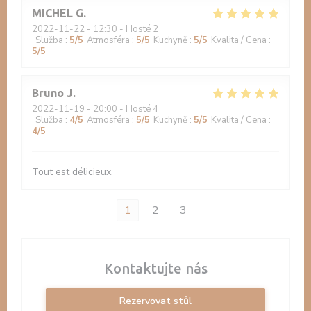
MICHEL
G
2022-11-22
- 12:30 - Hosté 2
Služba
:
5
/5
Atmosféra
:
5
/5
Kuchyně
:
5
/5
Kvalita / Cena
:
5
/5
Bruno
J
2022-11-19
- 20:00 - Hosté 4
Služba
:
4
/5
Atmosféra
:
5
/5
Kuchyně
:
5
/5
Kvalita / Cena
:
4
/5
Tout est délicieux.
1
2
3
Kontaktujte nás
Rezervovat stůl