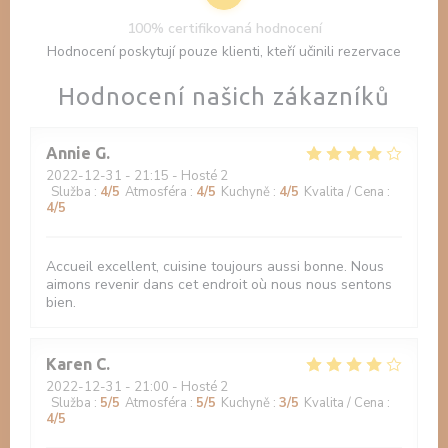
100% certifikovaná hodnocení
Hodnocení poskytují pouze klienti, kteří učinili rezervace
Hodnocení našich zákazníků
Annie
G
2022-12-31
- 21:15 - Hosté 2
Služba
:
4
/5
Atmosféra
:
4
/5
Kuchyně
:
4
/5
Kvalita / Cena
:
4
/5
Accueil excellent, cuisine toujours aussi bonne. Nous
aimons revenir dans cet endroit où nous nous sentons
bien.
Karen
C
2022-12-31
- 21:00 - Hosté 2
Služba
:
5
/5
Atmosféra
:
5
/5
Kuchyně
:
3
/5
Kvalita / Cena
:
4
/5