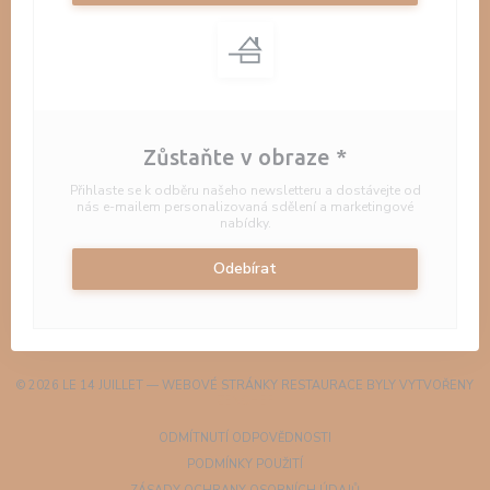
Zůstaňte v obraze
*
Přihlaste se k odběru našeho newsletteru a dostávejte od
nás e-mailem personalizovaná sdělení a marketingové
nabídky.
Odebírat
© 2026 LE 14 JUILLET — WEBOVÉ STRÁNKY RESTAURACE BYLY VYTVOŘENY
((OTEVŘE SE V NOVÉM OKNĚ))
ZENCHEF
((OTEVŘE SE V NOVÉM OKN
ODMÍTNUTÍ ODPOVĚDNOSTI
((OTEVŘE SE V NOVÉM OKNĚ))
PODMÍNKY POUŽITÍ
((OTEVŘE SE V NOVÉM