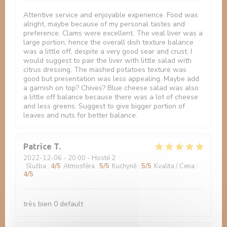
Attentive service and enjoyable experience. Food was
alright, maybe because of my personal tastes and
preference. Clams were excellent. The veal liver was a
large portion, hence the overall dish texture balance
was a little off, despite a very good sear and crust. I
would suggest to pair the liver with little salad with
citrus dressing. The mashed potatoes texture was
good but presentation was less appealing. Maybe add
a garnish on top? Chives? Blue cheese salad was also
a little off balance because there was a lot of cheese
and less greens. Suggest to give bigger portion of
leaves and nuts for better balance.
Patrice
T
2022-12-06
- 20:00 - Hosté 2
Služba
:
4
/5
Atmosféra
:
5
/5
Kuchyně
:
5
/5
Kvalita / Cena
:
4
/5
très bien 0 default