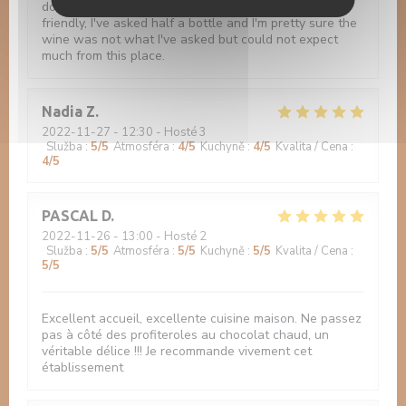
does not worth the visit. Although the staff is very
friendly, I've asked half a bottle and I'm pretty sure the
wine was not what I've asked but could not expect
much from this place.
Nadia
Z
2022-11-27
- 12:30 - Hosté 3
Služba
:
5
/5
Atmosféra
:
4
/5
Kuchyně
:
4
/5
Kvalita / Cena
:
4
/5
PASCAL
D
2022-11-26
- 13:00 - Hosté 2
Služba
:
5
/5
Atmosféra
:
5
/5
Kuchyně
:
5
/5
Kvalita / Cena
:
5
/5
Excellent accueil, excellente cuisine maison. Ne passez
pas à côté des profiteroles au chocolat chaud, un
véritable délice !!! Je recommande vivement cet
établissement